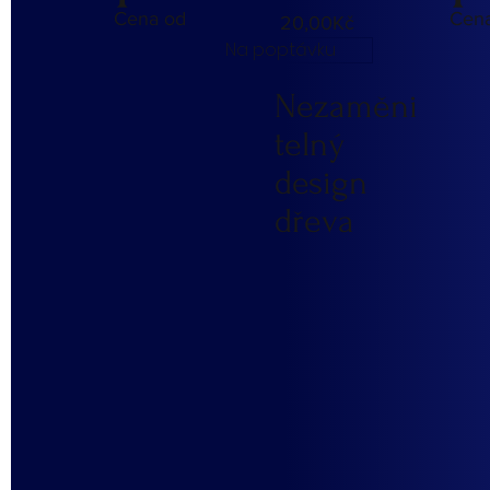
Cena od
Cen
20,00Kč
Na poptávku
Nezaměni
telný
design
dřeva