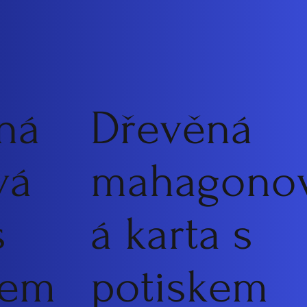
ná
Dřevěná
vá
mahagono
s
á karta s
kem
potiskem