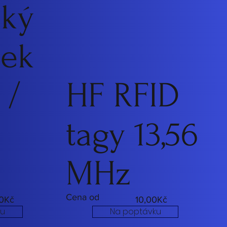
cký
ek
 /
HF RFID
tagy 13,56
MHz
Cena od
0Kč
10,00Kč
ku
Na poptávku