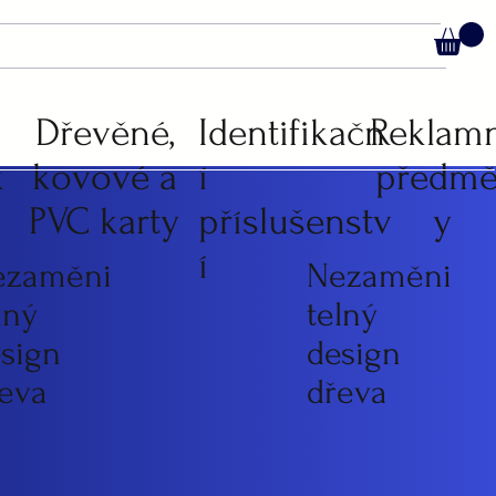
C
Dřevěné,
Identifikačn
Reklam
k
kovové a
í
předmě
PVC karty
příslušenstv
y
í
ezaměni
Nezaměni
lný
telný
sign
design
eva
dřeva