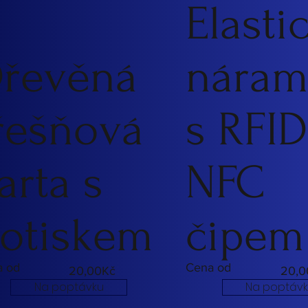
Elasti
řevěná
náram
řešňová
s RFID
arta s
NFC
otiskem
čipem
a od
Cena od
20,00Kč
20,0
Na poptávku
Na poptáv