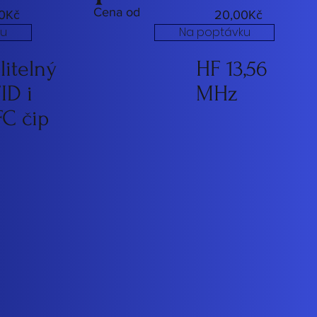
Cena od
0Kč
20,00Kč
ku
Na poptávku
litelný
HF 13,56
ID i
MHz
C čip