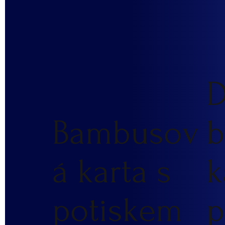
D
Bambusov
b
á karta s
k
potiskem
p