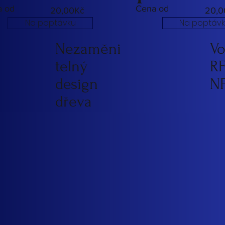
a od
Cena od
20,00Kč
20,0
Na poptávku
Na poptáv
Nezaměni
Vo
telný
RF
design
NF
dřeva