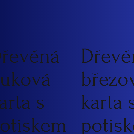
řevěná
Dřevě
uková
březo
arta s
karta 
otiskem
potis