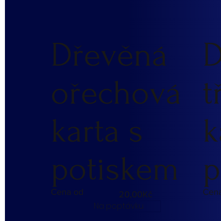
Dřevěná
D
ořechová
t
karta s
k
potiskem
p
Cena od
Cen
20,00Kč
Na poptávku