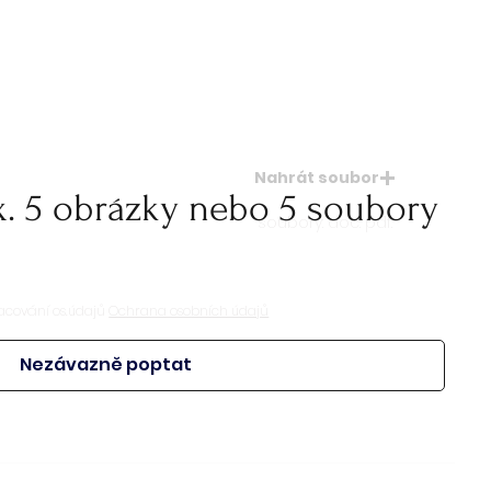
Nahrát soubor
x. 5 obrázky nebo 5 soubory
soubory: doc. pdf.
acování os.údajů
Ochrana osobních údajů
Nezávazně poptat