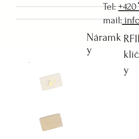
Tel:
+420
mail:
inf
Náramk
RF
y
klí
y