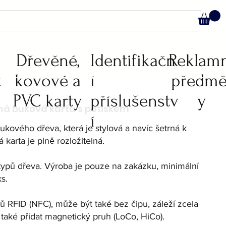
C
Dřevěné,
Identifikačn
Reklam
k
kovové a
í
předmě
PVC karty
příslušenstv
y
í
ukového dřeva, která je stylová a navíc šetrná k
 karta je plně rozložitelná.
ypů dřeva. Výroba je pouze na zakázku, minimální
s.
pů RFID (NFC), může být také bez čipu, záleží zcela
také přidat magnetický pruh (LoCo, HiCo).