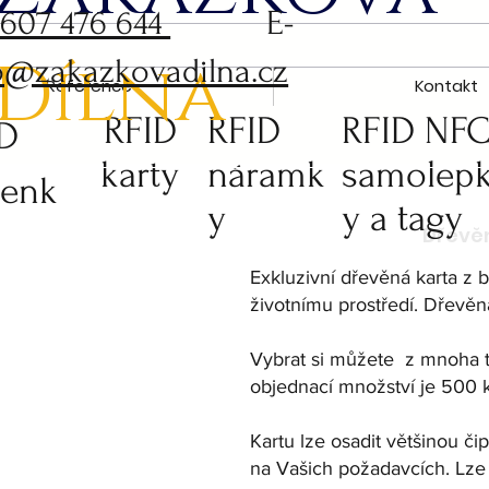
 607 476 644
E-
Dílna
o@zakazkovadilna.cz
Reference
Kontakt
RFID
RFID
RFID NF
ID
karty
náramk
samolep
čenk
y
y a tagy
Exkluzivní dřevěná karta z b
životnímu prostředí. Dřevěná
Vybrat si můžete z mnoha t
objednací množství je 500 k
Kartu lze osadit většinou či
na Vašich požadavcích. Lze 