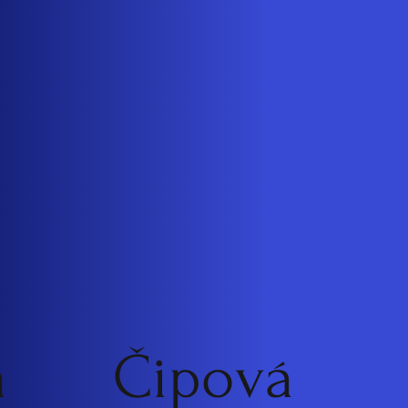
á
Čipová