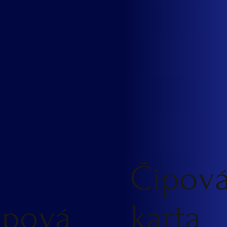
Čipov
ipová
karta