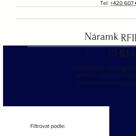
Tel:
+420 607 
Náramk
RF
y
klí
RFID k
y
Prozkoumejte naši širokou
MIFARE,
DESFire
a
NTA
možností kvalitního
tisk
Filtrovat podle: