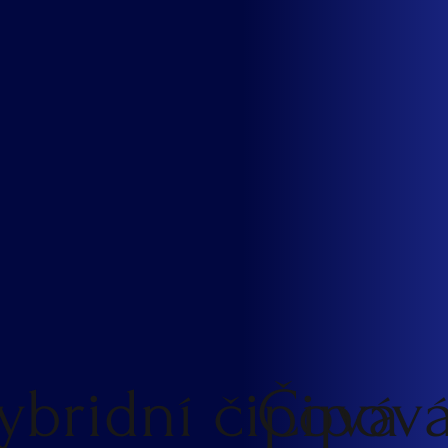
ybridní čipová
Čipov