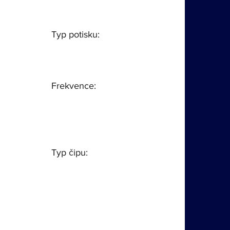
Na poptávku
Skladem
Typ potisku:
S potiskem
Bez potisku
Frekvence:
125 kHz
13,56 MHz
Dual
Typ čipu:
EM
Mifare Classic
Mifare DESFire
Mifare Ultralight