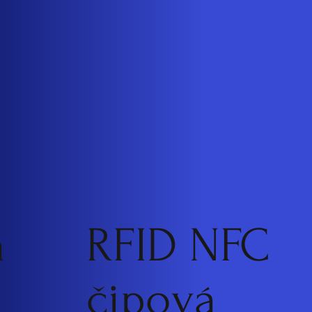
á
RFID NFC
čipová