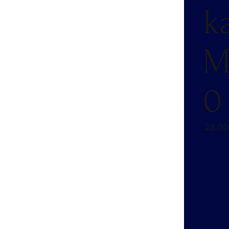
k
M
0
28,00