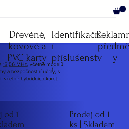
C
Dřevěné,
Identifikačn
Reklam
k
kovové a
í
předmě
PVC karty
příslušenstv
y
a
13,56 MHz
, včetně modelů
í
témy a bezpečnostní účely, s
i, včetně
hybridních
karet.
j od 1
Prodej od 1
Skladem
ks | Skladem