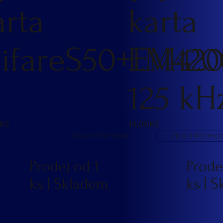
arta
karta
ifareS50+EM42
EM420
125 kH
Kč
14,00Kč
Více informací
Více informac
Prodej od 1
Prode
ks | Skladem
ks | 