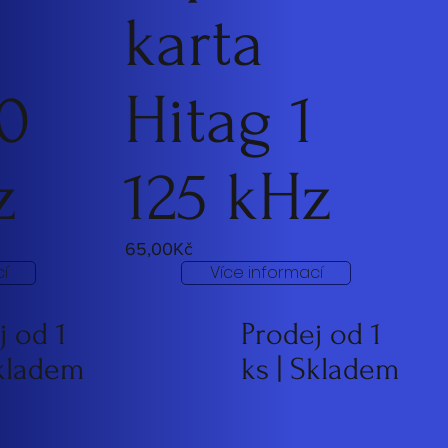
karta
0
0
Hitag 1
z
125 kHz
65,00Kč
í
Více informací
j od 1
Prodej od 1
Skladem
ks | Skladem