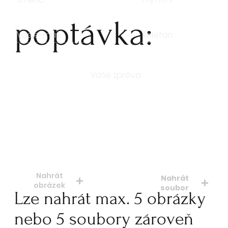
poptávka:
Počet kusů
Nahrát
Nahrát
obrázek
soubor
Lze nahrát max. 5 obrázky
soubory: jpeg, jpg, png
soubory: doc. pdf.
nebo 5 soubory zároveň