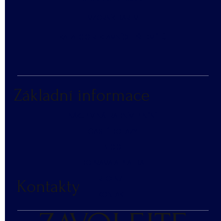
​VZORNÍK BAREV
KATALOG REKLAMNÍCH PŘEDMĚTŮ
Základní informace
NÁKUP V NÁHRADNÍM PLNĚNÍ
ČASTÉ DOTAZY
BLOG
DOPRAVA A PLATBA
RECENZE
Kontakty
KONTAKT