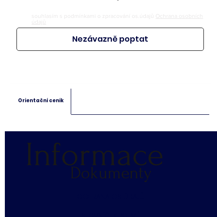
souhlasím s podmínkami o zpracování os.údajů
Ochrana osobních
údajů
Nezávazně poptat
Orientační ceník
Informace
Dokumenty
​OCHRANA OS. ÚDAJŮ
SLOVNÍČEK POJMŮ