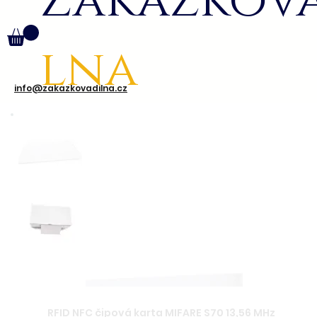
Zakázkov
lna
info@zakazkovadilna.cz