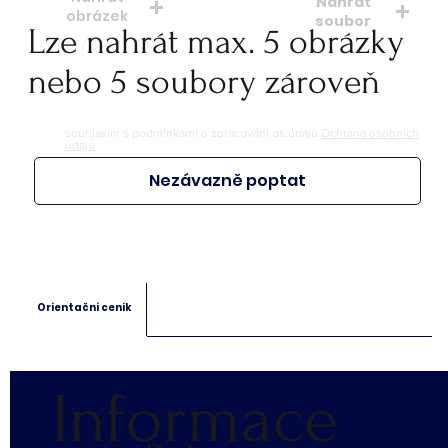
Nahrát
obrázek
soubor
Lze nahrát max. 5 obrázky
soubory: jpeg, jpg, png
soubory: doc. pdf.
nebo 5 soubory zároveň
souhlasím s podmínkami o zpracování os.údajů
Ochrana osobních
údajů
Nezávazně poptat
Orientační ceník
Informace