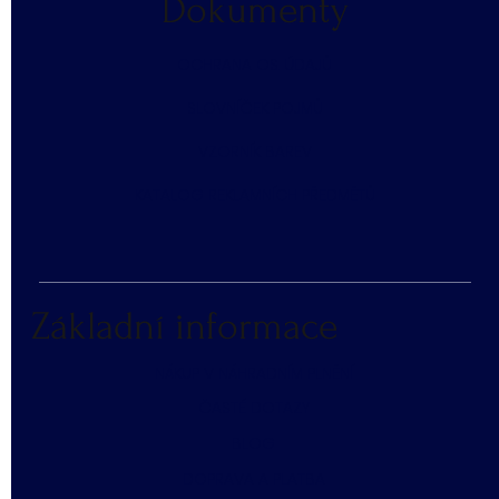
Dokumenty
​OCHRANA OS. ÚDAJŮ
SLOVNÍČEK POJMŮ
​VZORNÍK BAREV
KATALOG REKLAMNÍCH PŘEDMĚTŮ
Základní informace
NÁKUP V NÁHRADNÍM PLNĚNÍ
ČASTÉ DOTAZY
BLOG
DOPRAVA A PLATBA