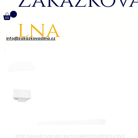
Zakázkov
lna
info@zakazkovadilna.cz