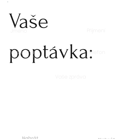
Vaše
poptávka:
Počet kusů
Nahrát