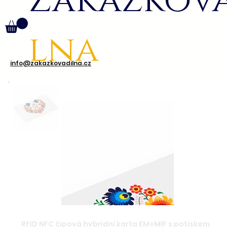
Zakázkov
lna
info@zakazkovadilna.cz