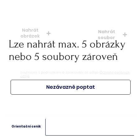
Počet kusů
Nahrát
Nahrát
obrázek
soubor
Lze nahrát max. 5 obrázky
soubory: jpeg, jpg, png
soubory: doc. pdf.
nebo 5 soubory zároveň
souhlasím s podmínkami o zpracování os.údajů
Ochrana osobních
údajů
Nezávazně poptat
Orientační ceník