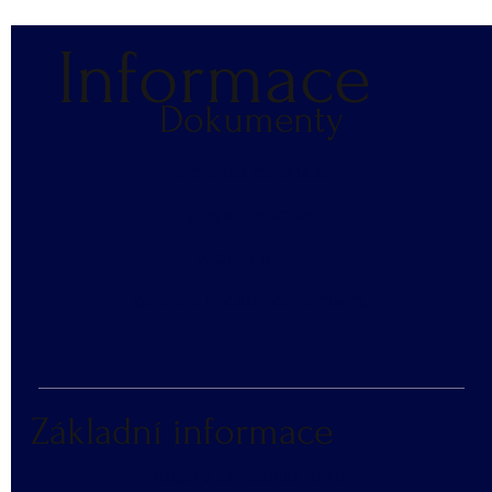
Informace
Dokumenty
​OCHRANA OS. ÚDAJŮ
SLOVNÍČEK POJMŮ
​VZORNÍK BAREV
KATALOG REKLAMNÍCH PŘEDMĚTŮ
Základní informace
NÁKUP V NÁHRADNÍM PLNĚNÍ