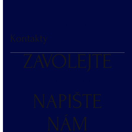
ČASTÉ DOTAZY
BLOG
DOPRAVA A PLATBA
RECENZE
Kontakty
KONTAKT
ZAVOLEJTE
+420 607 476 644 - poptávky, kalkulace
NAPIŠTE
NÁM