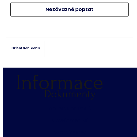
Nezávazně poptat
Orientační ceník
Informace
Dokumenty
​OCHRANA OS. ÚDAJŮ
SLOVNÍČEK POJMŮ
​VZORNÍK BAREV