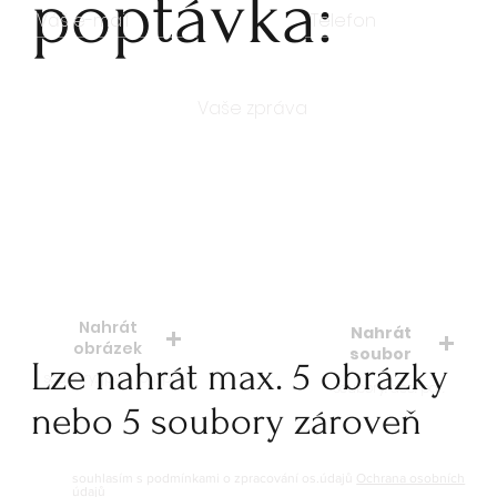
poptávka:
Počet kusů
Nahrát
Nahrát
obrázek
soubor
Lze nahrát max. 5 obrázky
soubory: jpeg, jpg, png
soubory: doc. pdf.
nebo 5 soubory zároveň
souhlasím s podmínkami o zpracování os.údajů
Ochrana osobních
údajů