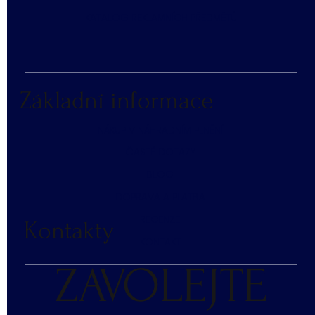
KATALOG REKLAMNÍCH PŘEDMĚTŮ
Základní informace
NÁKUP V NÁHRADNÍM PLNĚNÍ
ČASTÉ DOTAZY
BLOG
DOPRAVA A PLATBA
RECENZE
Kontakty
KONTAKT
ZAVOLEJTE