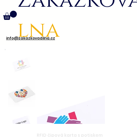
Zakázkov
lna
info@zakazkovadilna.cz