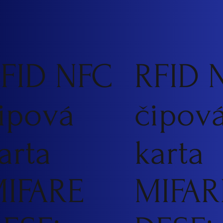
FID NFC
RFID 
ipová
čipov
arta
karta
IFARE
MIFAR