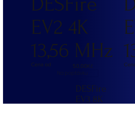
DESFire
D
EV2 4K
E
13,56 MHz
1
Cena od
Cen
50,00Kč
Na poptávku
DESFire
EV3 8K