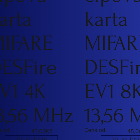
arta
karta
IFARE
MIFAR
ESFire
DESFi
V1 4K
EV1 8
3,56 MHz
13,56
a od
Cena od
45,00Kč
45,0
Na poptávku
Na poptáv