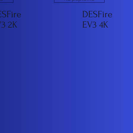
SFire
DESFire
3 2K
EV3 4K