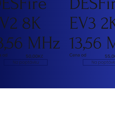
ESFire
DESFi
V2 8K
EV3 2
3,56 MHz
13,56
a od
Cena od
50,00Kč
55,0
Na poptávku
Na poptáv