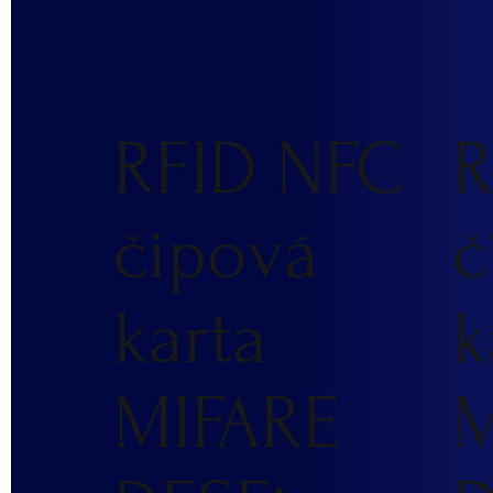
RFID NFC
R
čipová
č
karta
k
MIFARE
M