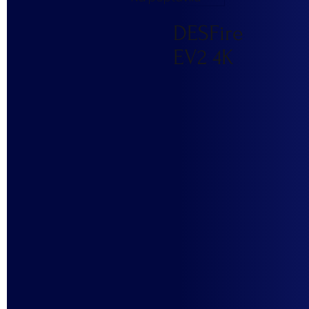
DESFire
EV2 4K