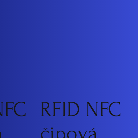
NFC
RFID NFC
á
čipová