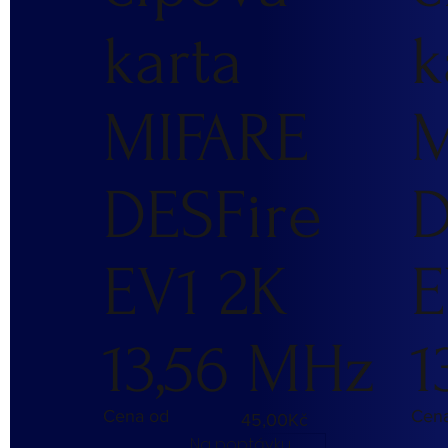
karta
k
MIFARE
M
DESFire
D
EV1 2K
E
13,56 MHz
1
Cena od
Cen
45,00Kč
Na poptávku