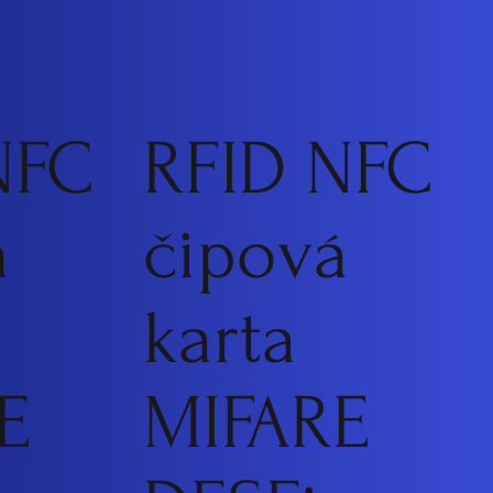
NFC
RFID NFC
á
čipová
karta
E
MIFARE