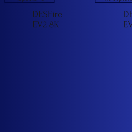
DESFire
DE
EV2 8K
EV