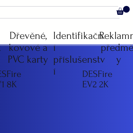
C
Dřevěné,
Identifikačn
Reklam
k
kovové a
í
předmě
PVC karty
příslušenstv
y
í
SFire
DESFire
1 8K
EV2 2K