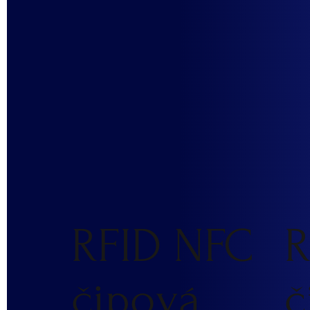
RFID NFC
R
čipová
č