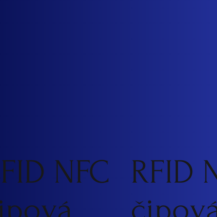
FID NFC
RFID 
ipová
čipov