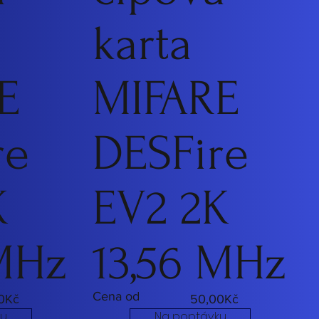
karta
E
MIFARE
re
DESFire
K
EV2 2K
 MHz
13,56 MHz
Cena od
0Kč
50,00Kč
ku
Na poptávku