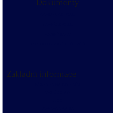
Dokumenty
​OCHRANA OS. ÚDAJŮ
SLOVNÍČEK POJMŮ
​VZORNÍK BAREV
KATALOG REKLAMNÍCH PŘEDMĚTŮ
Základní informace
NÁKUP V NÁHRADNÍM PLNĚNÍ
ČASTÉ DOTAZY
BLOG
DOPRAVA A PLATBA