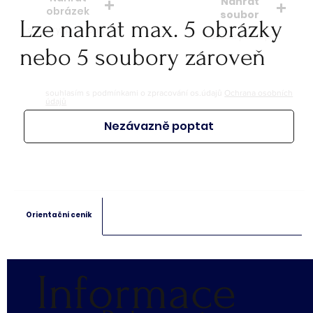
Nahrát
obrázek
soubor
Lze nahrát max. 5 obrázky
soubory: jpeg, jpg, png
soubory: doc. pdf.
nebo 5 soubory zároveň
souhlasím s podmínkami o zpracování os.údajů
Ochrana osobních
údajů
Nezávazně poptat
Orientační ceník
Informace