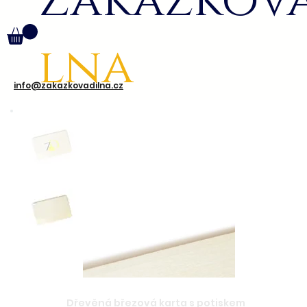
Zakázkov
lna
info@zakazkovadilna.cz