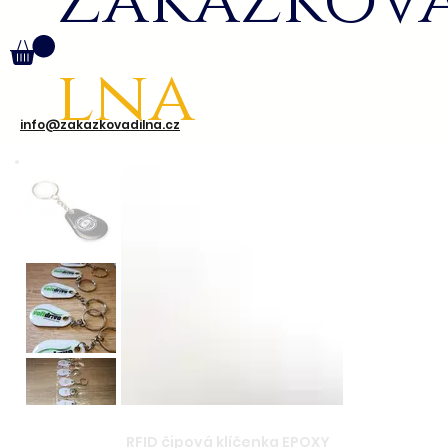
Zakázkov
lna
info@zakazkovadilna.cz