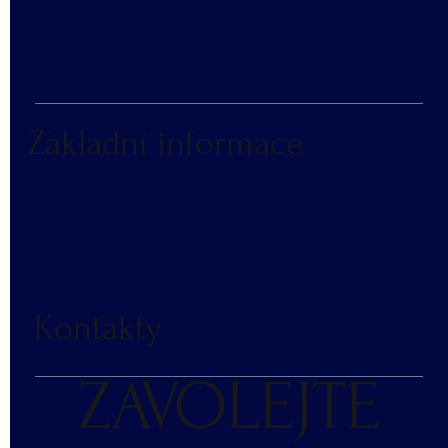
KATALOG REKLAMNÍCH PŘEDMĚTŮ
Základní informace
NÁKUP V NÁHRADNÍM PLNĚNÍ
ČASTÉ DOTAZY
BLOG
DOPRAVA A PLATBA
RECENZE
Kontakty
KONTAKT
ZAVOLEJTE