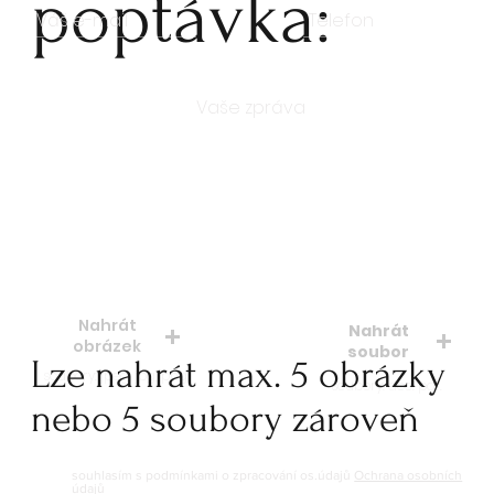
poptávka:
Počet kusů
Nahrát
Nahrát
obrázek
soubor
Lze nahrát max. 5 obrázky
soubory: jpeg, jpg, png
soubory: doc. pdf.
nebo 5 soubory zároveň
souhlasím s podmínkami o zpracování os.údajů
Ochrana osobních
údajů