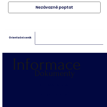
Nezávazně poptat
Orientační ceník
Informace
Dokumenty
​OCHRANA OS. ÚDAJŮ
SLOVNÍČEK POJMŮ
​VZORNÍK BAREV