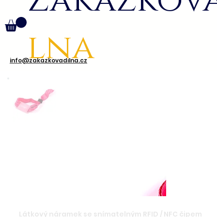
Zakázkov
lna
info@zakazkovadilna.cz