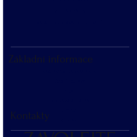
​VZORNÍK BAREV
KATALOG REKLAMNÍCH PŘEDMĚTŮ
Základní informace
NÁKUP V NÁHRADNÍM PLNĚNÍ
ČASTÉ DOTAZY
BLOG
DOPRAVA A PLATBA
RECENZE
Kontakty
KONTAKT