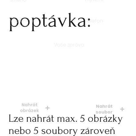
poptávka:
Počet kusů
Nahrát
Nahrát
obrázek
soubor
Lze nahrát max. 5 obrázky
soubory: jpeg, jpg, png
soubory: doc. pdf.
nebo 5 soubory zároveň