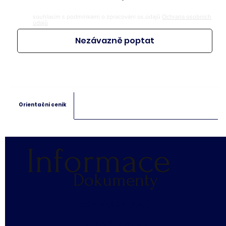
souhlasím s podmínkami o zpracování os.údajů
Ochrana osobních
údajů
Nezávazně poptat
Orientační ceník
Informace
Dokumenty
​OCHRANA OS. ÚDAJŮ
SLOVNÍČEK POJMŮ