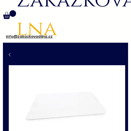
Zakázkov
lna
info@zakazkovadilna.cz