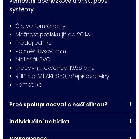
věrnostní, docházkové a přístupové
systémy.
Čip ve formě karty
Možnost
potisku
již od 20 ks
Prodej od 1 ks
Rozměr: 85x54 mm
Materiál: PVC
Pracovní frekvence: 13,56 MHz
RFID čip: MIFARE S50, přepisovatelný
Paměť 1kb
Proč spolupracovat s naší dílnou?
Karty umíme potisknout a vyrobit včetně
Individuální nabídka
povrchových úprav (emboss, parciální lak,
hotstamp apod.)
Máte zájem odebrat větší množství? Napište
Velkoobchod