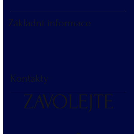
Základní informace
NÁKUP V NÁHRADNÍM PLNĚNÍ
ČASTÉ DOTAZY
BLOG
DOPRAVA A PLATBA
RECENZE
Kontakty
KONTAKT
ZAVOLEJTE
+420 607 476 644 - poptávky, kalkulace