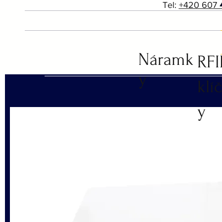
Tel:
+420 607 
Náramk
RF
y
klí
y