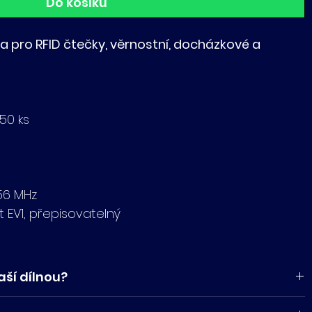
Do košíku
a pro RFID čtečky, věrnostní, docházkové a
 50 ks
,56 MHz
ht EV1, přepisovatelný
aší dílnou?
t a vyrobit včetně povrchových úprav (emboss,