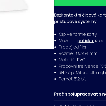
Bezkontaktní čipová kart
přístupové systémy.
Čip ve formě karty
Možnost
potisku
již od
Prodej od 1 ks
Rozměr: 85x54 mm
Materiál: PVC
Pracovní frekvence: 13
RFID čip: Mifare Ultralig
Paměť 512 bit
Proč spolupracovat s n
Karty umíme potisknou