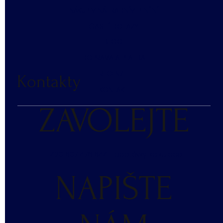
NÁKUP V NÁHRADNÍM PLNĚNÍ
ČASTÉ DOTAZY
BLOG
DOPRAVA A PLATBA
RECENZE
Kontakty
KONTAKT
ZAVOLEJTE
+420 607 476 644 - poptávky, kalkulace
NAPIŠTE