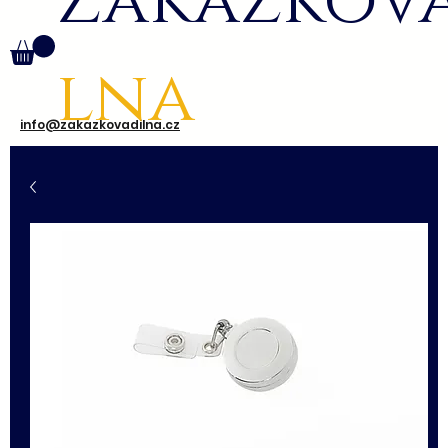
Zakázkov
lna
info@zakazkovadilna.cz