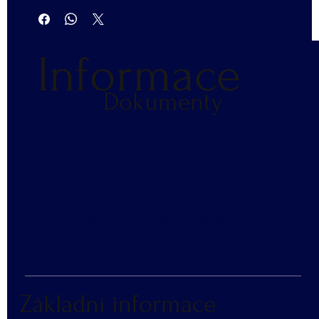
Informace
Dokumenty
​OCHRANA OS. ÚDAJŮ
SLOVNÍČEK POJMŮ
​VZORNÍK BAREV
KATALOG REKLAMNÍCH PŘEDMĚTŮ
Základní informace