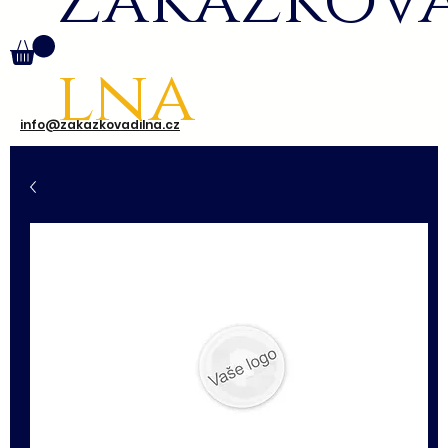
Zakázkov
lna
info@zakazkovadilna.cz