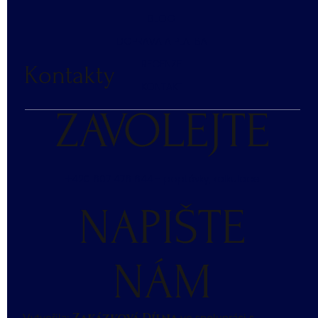
BLOG
DOPRAVA A PLATBA
RECENZE
Kontakty
KONTAKT
ZAVOLEJTE
+420 607 476 644 - poptávky, kalkulace
NAPIŠTE
NÁM
Vytvořila:
ve spolupráci s