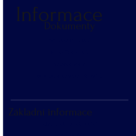
Informace
Dokumenty
​OCHRANA OS. ÚDAJŮ
SLOVNÍČEK POJMŮ
​VZORNÍK BAREV
KATALOG REKLAMNÍCH PŘEDMĚTŮ
Základní informace
NÁKUP V NÁHRADNÍM PLNĚNÍ
ČASTÉ DOTAZY