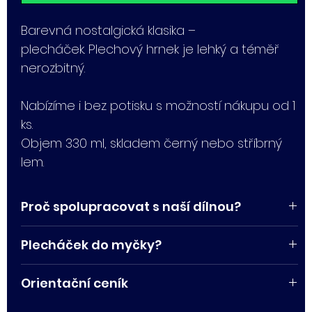
Barevná nostalgická klasika –
plecháček.
Plechový hrnek je lehký a téměř
nerozbitný.
Nabízíme i bez potisku s možností nákupu od 1
ks.
Objem 330 ml, skladem černý nebo stříbrný
lem.
Proč spolupracovat s naší dílnou?
Plecháčky tiskneme sami v naší dílně, máme
Plecháček do myčky?
tak přehled nad celým procesem.
Doporučujeme pouze ruční mytí a vyhnout
Tiskneme na naše široké portfolio růzých typů
Orientační ceník
se myčce. Myčka by mohla poškodit potisk a
hrnků již od 1 ks.
snížit tak jeho životnost. Taktéž plecháček
1-9 ks - 175,-
V urgentních případech tiskneme i expresně.