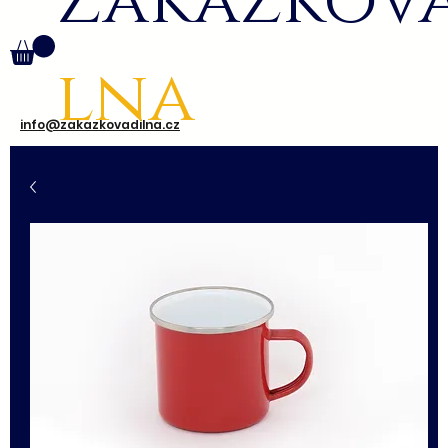
Zakázkov
lna
info@zakazkovadilna.cz