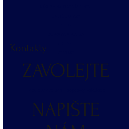
NÁKUP V NÁHRADNÍM PLNĚNÍ
ČASTÉ DOTAZY
BLOG
DOPRAVA A PLATBA
RECENZE
Kontakty
KONTAKT
ZAVOLEJTE
+420 607 476 644 - poptávky, kalkulace
NAPIŠTE