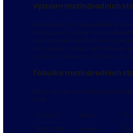
Význam mezinárodních st
Mezinárodní standardy zajišťují, že čipov
a přístupové systémy, mohou efektivn
technologickými platformami a geograf
usnadňují širší adopci technologií na gl
osobních a finančních informací uživate
Tabulka mezinárodních sta
Níže je uveden seznam klíčových meziná
karet:
Standard
Název
Použ
ISO/IEC 7810
Fyzické 
Def