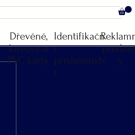
C
Dřevěné,
Identifikačn
Reklam
k
kovové a
í
předmě
PVC karty
příslušenstv
y
í