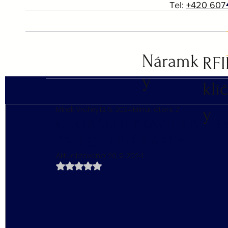
Tel:
+420 607
Náramk
RF
y
klí
y
Mirek Vrchký
13. 5. 2024
Minut čtení: 2
Globální pravidla hr
pro čipové karty
Aktualizováno:
20. 9. 2024
Hodnoceno NaN z 5 hvězdiček.