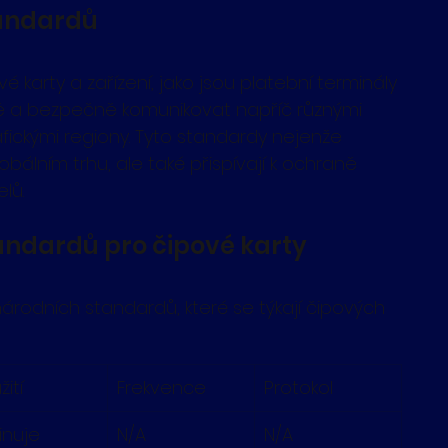
andardů
é karty a zařízení, jako jsou platební terminály 
ě a bezpečně komunikovat napříč různými 
ickými regiony. Tyto standardy nejenže 
obálním trhu, ale také přispívají k ochraně 
lů.
ndardů pro čipové karty
rodních standardů, které se týkají čipových 
ití
Frekvence
Protokol
inuje 
N/A
N/A