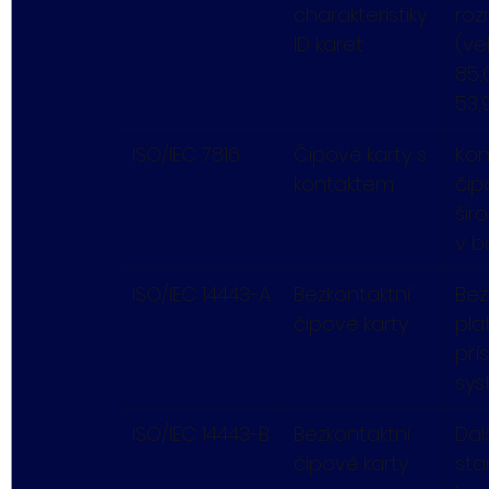
charakteristiky 
roz
ID karet
(vel
85,
53,
ISO/IEC 7816
Čipové karty s 
Kon
kontaktem
čip
širo
v b
ISO/IEC 14443-A
Bezkontaktní 
Bez
čipové karty
pla
pří
sys
ISO/IEC 14443-B
Bezkontaktní 
Dalš
čipové karty
sta