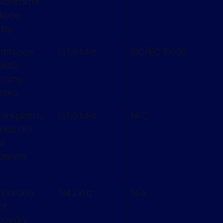
kontaktní 
ikace, 
tby
ntifikace 
13,56 MHz
ISO/IEC 15693
ektů, 
hovny, 
stika
ilní platby, 
13,56 MHz
NFC
nos dat 
i 
ízeními
ntifikace 
134,2 kHz
N/A
at, 
dování 