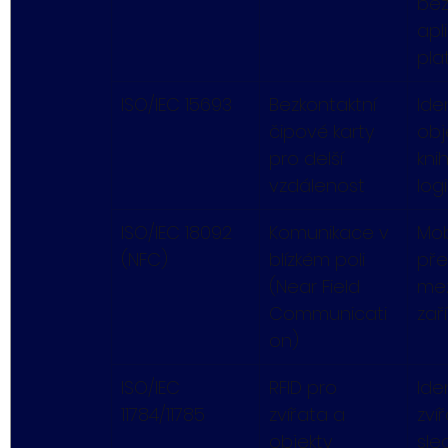
bez
apl
pla
ISO/IEC 15693
Bezkontaktní 
Ide
čipové karty 
obj
pro delší 
kni
vzdálenost
logi
ISO/IEC 18092 
Komunikace v 
Mob
(NFC)
blízkém poli 
pře
(Near Field 
mez
Communicati
zař
on)
ISO/IEC 
RFID pro 
Ide
11784/11785
zvířata a 
zvíř
objekty
sle