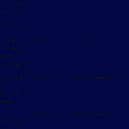
měry karet 
ikost ID-1: 
6 mm × 
98 mm)
taktní 
N/A
T=0, T=1
ové karty, 
ké použití 
ankovnictví
kontaktní 
13,56 MHz
ISO/IEC 14443-A
tby, 
stupové 
témy
í 
13,56 MHz
ISO/IEC 14443-B
ndard pro 