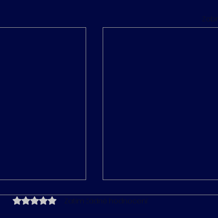
Zobr
Hodnoceno 0 z 5 hvězdiček.
Zatím žádné hodnocení