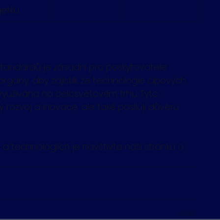
etku
andardů je zásadní pro poskytovatele 
rgány, aby zajistili, že technologie čipových 
yužívána na celosvětovém trhu. Tyto 
rozvoj a inovace, ale také posilují důvěru 
a technologiích je navštivte naši stránku o 