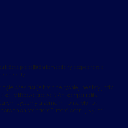
u klíčové pro zajištění kompatibility, bezpečnosti a 
eroperability.
ogie překračuje hranice rychleji než kdy jindy, 
é karty klíčové pro zajištění kompatibility, 
různými systémy a zeměmi. Tento článek 
národních standardů, které definují využití 