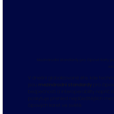
Mezinárodní standardy pro čipové karty jso
int
V dnešní globalizované éře, kde technol
jsou 
mezinárodní standardy
 pro čipov
bezpečnosti a interoperability napříč 
poskytuje přehled nejdůležitějších mezi
čipových karet ve světě.