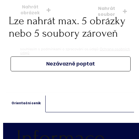
Nahrát
Nahrát
obrázek
soubor
Lze nahrát max. 5 obrázky
soubory: jpeg, jpg, png
soubory: doc. pdf.
nebo 5 soubory zároveň
souhlasím s podmínkami o zpracování os.údajů
Ochrana osobních
údajů
Nezávazně poptat
Orientační ceník
Informace