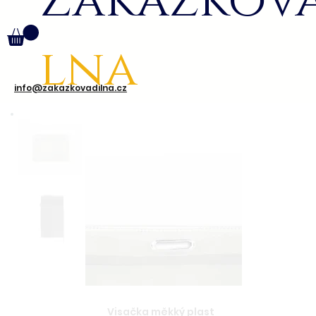
Zakázkov
lna
info@zakazkovadilna.cz