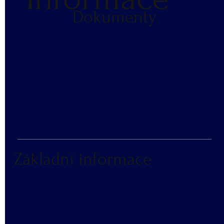
Dokumenty
​OCHRANA OS. ÚDAJŮ
SLOVNÍČEK POJMŮ
​VZORNÍK BAREV
KATALOG REKLAMNÍCH PŘEDMĚTŮ
Základní informace
NÁKUP V NÁHRADNÍM PLNĚNÍ
ČASTÉ DOTAZY
BLOG