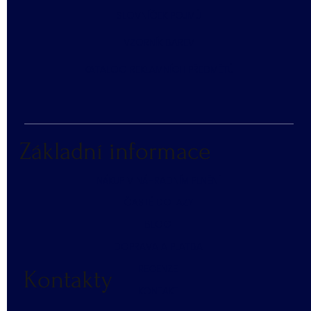
SLOVNÍČEK POJMŮ
​VZORNÍK BAREV
KATALOG REKLAMNÍCH PŘEDMĚTŮ
Základní informace
NÁKUP V NÁHRADNÍM PLNĚNÍ
ČASTÉ DOTAZY
BLOG
DOPRAVA A PLATBA
RECENZE
Kontakty
KONTAKT