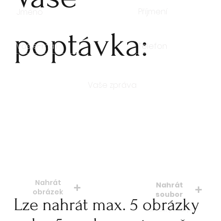
poptávka:
Počet kusů
Nahrát
Nahrát
obrázek
soubor
Lze nahrát max. 5 obrázky
soubory: jpeg, jpg, png
soubory: doc. pdf.