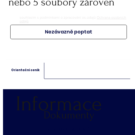
nebo 5 soubory zároveň
souhlasím s podmínkami o zpracování os.údajů
Ochrana osobních
údajů
Nezávazně poptat
Orientační ceník
Informace
Dokumenty
​OCHRANA OS. ÚDAJŮ