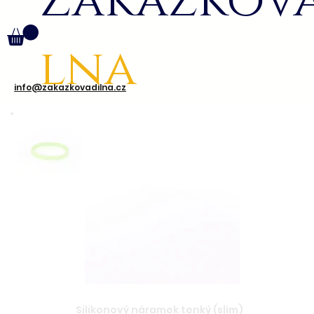
Zakázkov
lna
info@zakazkovadilna.cz