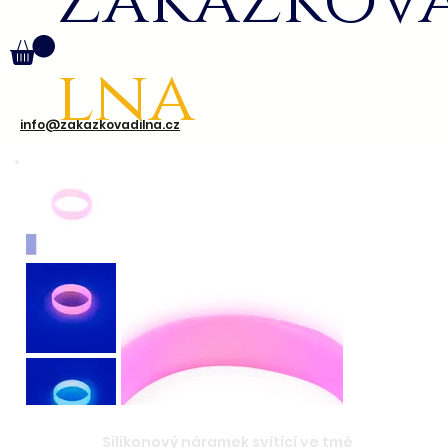
Zakázkov
lna
info@zakazkovadilna.cz