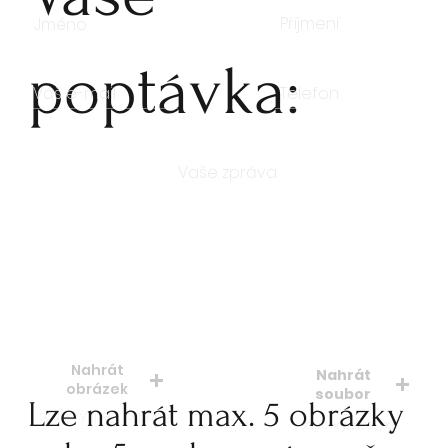
poptávka:
Počet kusů
Nahrát
Nahrát
obrázek
soubor
Lze nahrát max. 5 obrázky
soubory: jpeg, jpg, png
soubory: doc. pdf.