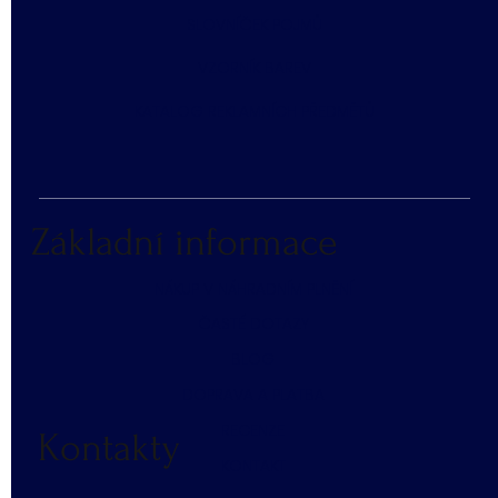
SLOVNÍČEK POJMŮ
​VZORNÍK BAREV
KATALOG REKLAMNÍCH PŘEDMĚTŮ
Základní informace
NÁKUP V NÁHRADNÍM PLNĚNÍ
ČASTÉ DOTAZY
BLOG
DOPRAVA A PLATBA
RECENZE
Kontakty
KONTAKT