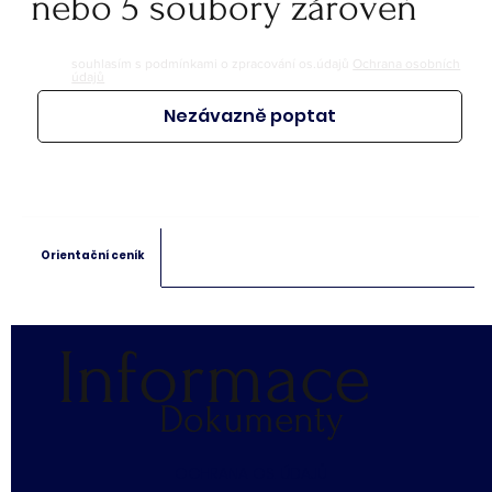
nebo 5 soubory zároveň
souhlasím s podmínkami o zpracování os.údajů
Ochrana osobních
údajů
Nezávazně poptat
Orientační ceník
Informace
Dokumenty
​OCHRANA OS. ÚDAJŮ