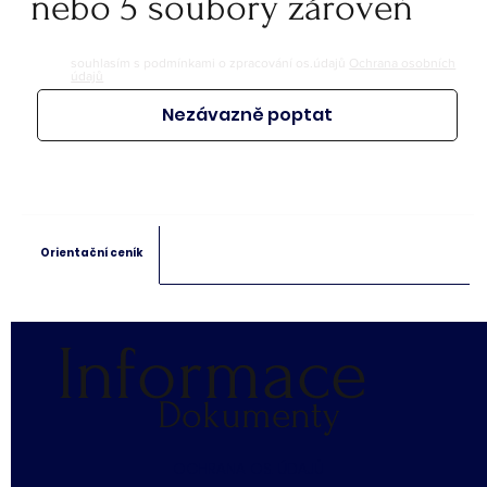
nebo 5 soubory zároveň
souhlasím s podmínkami o zpracování os.údajů
Ochrana osobních
údajů
Nezávazně poptat
Orientační ceník
Informace
Dokumenty
​OCHRANA OS. ÚDAJŮ