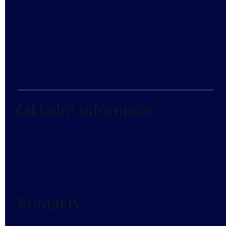
SLOVNÍČEK POJMŮ
​VZORNÍK BAREV
KATALOG REKLAMNÍCH PŘEDMĚTŮ
Základní informace
NÁKUP V NÁHRADNÍM PLNĚNÍ
ČASTÉ DOTAZY
BLOG
DOPRAVA A PLATBA
RECENZE
Kontakty
KONTAKT