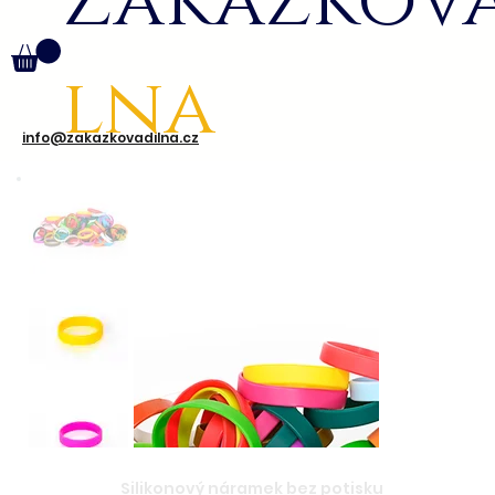
Zakázkov
lna
info@zakazkovadilna.cz