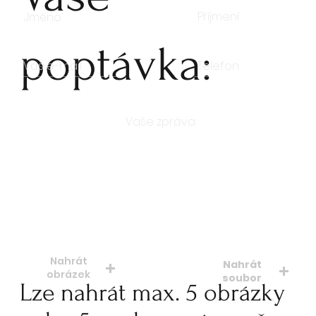
poptávka:
Počet kusů
Nahrát
Nahrát
obrázek
soubor
Lze nahrát max. 5 obrázky
soubory: jpeg, jpg, png
soubory: doc. pdf.