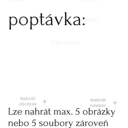
poptávka:
Počet kusů
Nahrát
Nahrát
obrázek
soubor
Lze nahrát max. 5 obrázky
soubory: jpeg, jpg, png
soubory: doc. pdf.
nebo 5 soubory zároveň