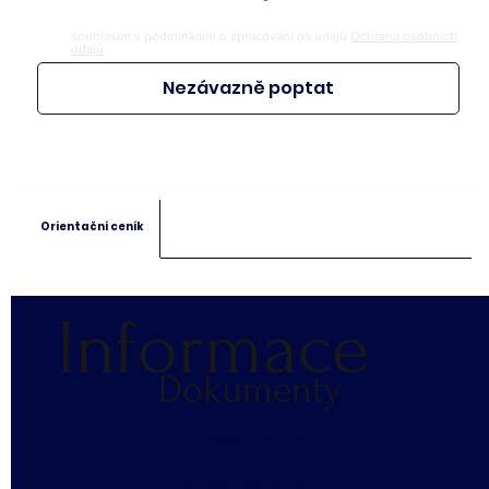
souhlasím s podmínkami o zpracování os.údajů
Ochrana osobních
údajů
Nezávazně poptat
Orientační ceník
Informace
Dokumenty
​OCHRANA OS. ÚDAJŮ
SLOVNÍČEK POJMŮ