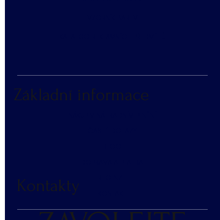
​VZORNÍK BAREV
KATALOG REKLAMNÍCH PŘEDMĚTŮ
Základní informace
NÁKUP V NÁHRADNÍM PLNĚNÍ
ČASTÉ DOTAZY
BLOG
DOPRAVA A PLATBA
RECENZE
Kontakty
KONTAKT