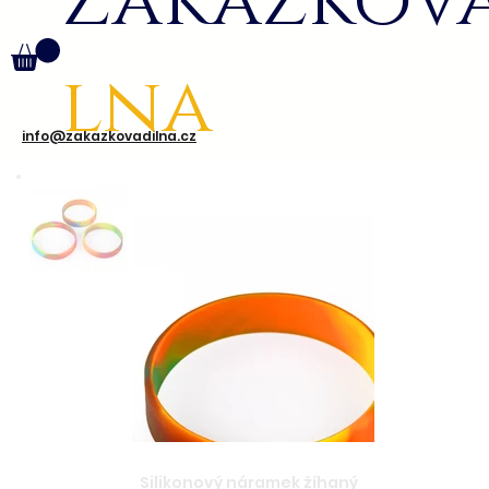
Zakázkov
lna
info@zakazkovadilna.cz