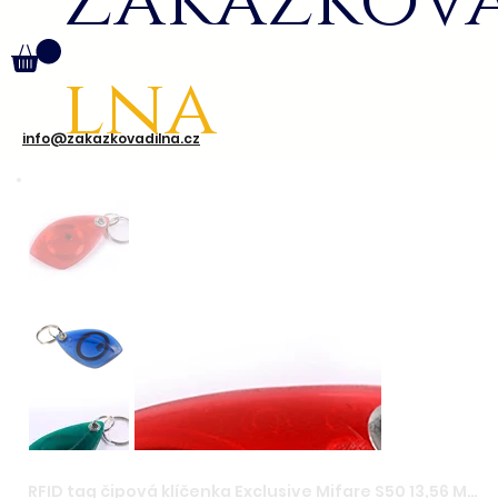
Zakázkov
lna
info@zakazkovadilna.cz