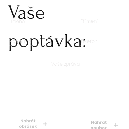
Vaše
poptávka:
Počet kusů
Nahrát
Nahrát
obrázek
soubor