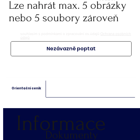
Lze nahrát max. 5 obrázky
soubory: jpeg, jpg, png
soubory: doc. pdf.
nebo 5 soubory zároveň
souhlasím s podmínkami o zpracování os.údajů
Ochrana osobních
údajů
Nezávazně poptat
Orientační ceník
Informace
Dokumenty