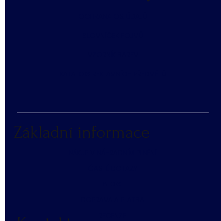
​OCHRANA OS. ÚDAJŮ
SLOVNÍČEK POJMŮ
​VZORNÍK BAREV
KATALOG REKLAMNÍCH PŘEDMĚTŮ
Základní informace
NÁKUP V NÁHRADNÍM PLNĚNÍ
ČASTÉ DOTAZY
BLOG
DOPRAVA A PLATBA
RECENZE