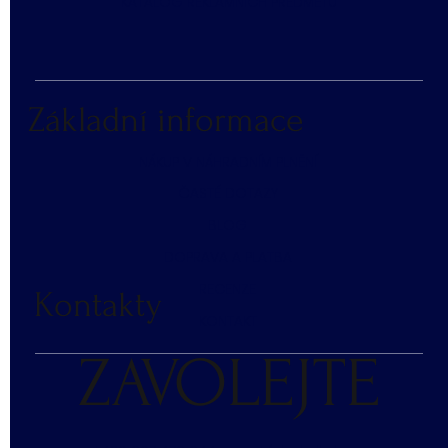
KATALOG REKLAMNÍCH PŘEDMĚTŮ
Základní informace
NÁKUP V NÁHRADNÍM PLNĚNÍ
ČASTÉ DOTAZY
BLOG
DOPRAVA A PLATBA
RECENZE
Kontakty
KONTAKT
ZAVOLEJTE