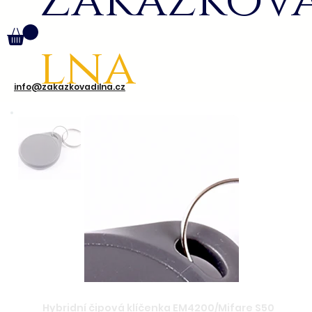
Zakázkov
lna
info@zakazkovadilna.cz