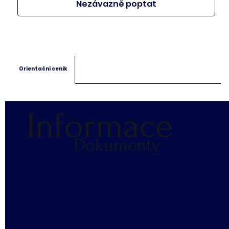
Nezávazně poptat
Orientační ceník
Informace
Dokumenty
​OCHRANA OS. ÚDAJŮ
SLOVNÍČEK POJMŮ
​VZORNÍK BAREV