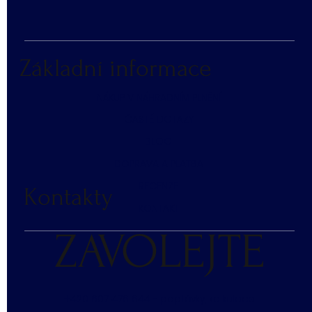
Základní informace
NÁKUP V NÁHRADNÍM PLNĚNÍ
ČASTÉ DOTAZY
BLOG
DOPRAVA A PLATBA
RECENZE
Kontakty
KONTAKT
ZAVOLEJTE
+420 607 476 644 - poptávky, kalkulace