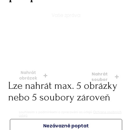
Počet kusů
Nahrát
Nahrát
obrázek
soubor
Lze nahrát max. 5 obrázky
soubory: jpeg, jpg, png
soubory: doc. pdf.
nebo 5 soubory zároveň
souhlasím s podmínkami o zpracování os.údajů
Ochrana osobních
údajů
Nezávazně poptat