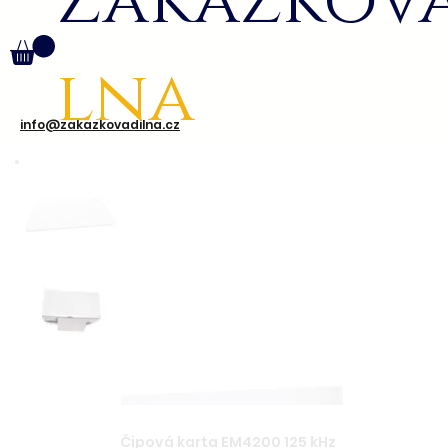
Zakázkov
lna
info@zakazkovadilna.cz