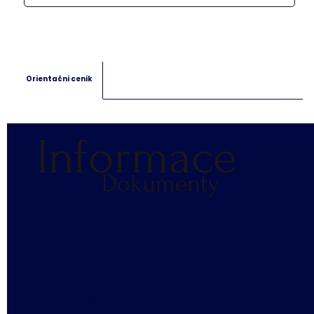
Orientační ceník
Informace
Dokumenty
​OCHRANA OS. ÚDAJŮ
SLOVNÍČEK POJMŮ
​VZORNÍK BAREV
KATALOG REKLAMNÍCH PŘEDMĚTŮ