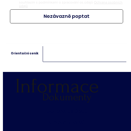
souhlasím s podmínkami o zpracování os.údajů
Ochrana osobních
údajů
Nezávazně poptat
Orientační ceník
Informace
Dokumenty
​OCHRANA OS. ÚDAJŮ
SLOVNÍČEK POJMŮ