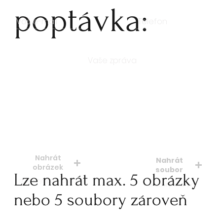
poptávka:
Počet kusů
Nahrát
Nahrát
obrázek
soubor
Lze nahrát max. 5 obrázky
soubory: jpeg, jpg, png
soubory: doc. pdf.
nebo 5 soubory zároveň