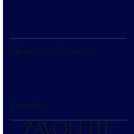
​VZORNÍK BAREV
KATALOG REKLAMNÍCH PŘEDMĚTŮ
Základní informace
NÁKUP V NÁHRADNÍM PLNĚNÍ
ČASTÉ DOTAZY
BLOG
DOPRAVA A PLATBA
RECENZE
Kontakty
KONTAKT
ZAVOLEJTE