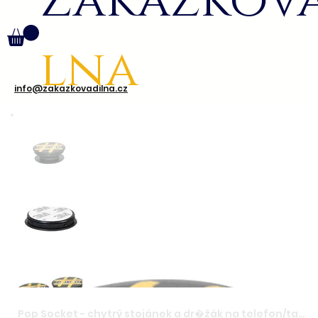
Zakázkov
lna
info@zakazkovadilna.cz