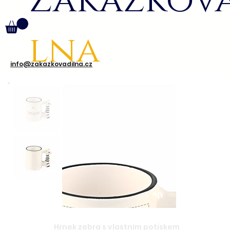
Zakázkov
lna
info@zakazkovadilna.cz