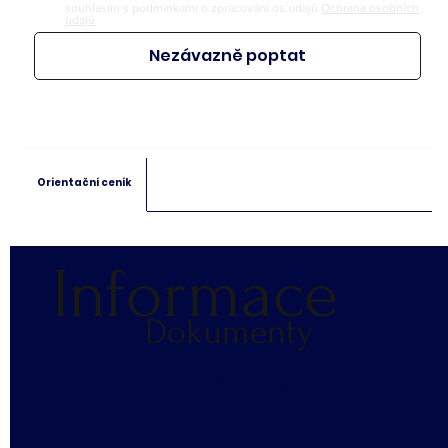
souhlasím s podmínkami o zpracování os.údajů
Ochrana osobních
údajů
Nezávazně poptat
Orientační ceník
Informace
Dokumenty
​OCHRANA OS. ÚDAJŮ
SLOVNÍČEK POJMŮ