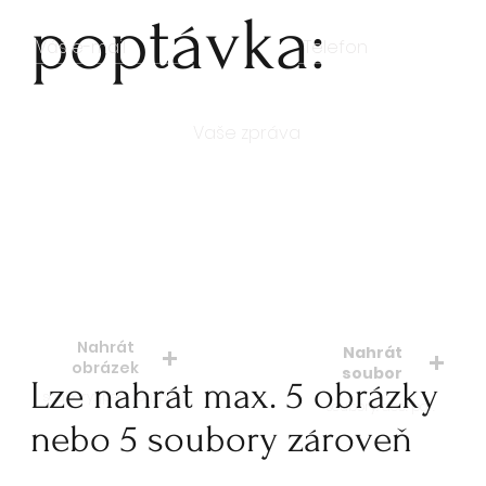
poptávka:
Počet kusů
Nahrát
Nahrát
obrázek
soubor
Lze nahrát max. 5 obrázky
soubory: jpeg, jpg, png
soubory: doc. pdf.
nebo 5 soubory zároveň