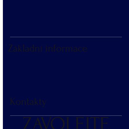
​VZORNÍK BAREV
KATALOG REKLAMNÍCH PŘEDMĚTŮ
Základní informace
NÁKUP V NÁHRADNÍM PLNĚNÍ
ČASTÉ DOTAZY
BLOG
DOPRAVA A PLATBA
RECENZE
Kontakty
KONTAKT
ZAVOLEJTE