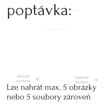
poptávka:
Počet kusů
Nahrát
Nahrát
obrázek
soubor
Lze nahrát max. 5 obrázky
soubory: jpeg, jpg, png
soubory: doc. pdf.
nebo 5 soubory zároveň