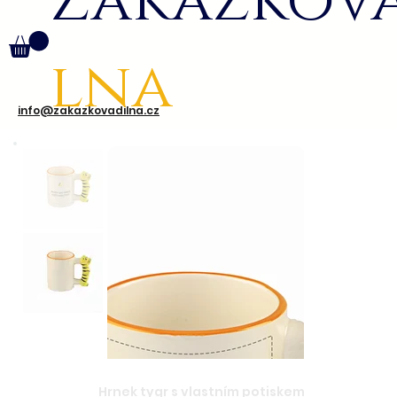
Zakázkov
lna
info@zakazkovadilna.cz