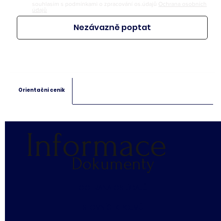
souhlasím s podmínkami o zpracování os.údajů
Ochrana osobních
údajů
Nezávazně poptat
Orientační ceník
Informace
Dokumenty
​OCHRANA OS. ÚDAJŮ
SLOVNÍČEK POJMŮ