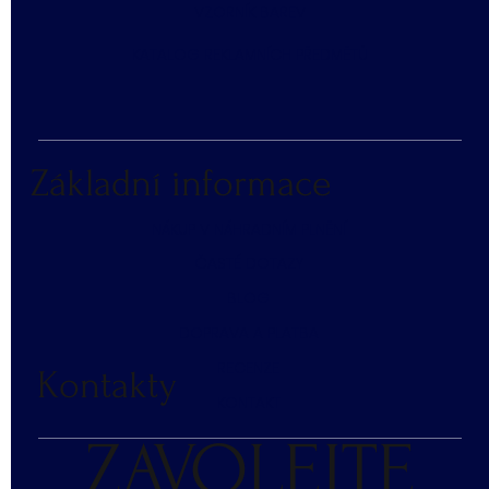
​VZORNÍK BAREV
KATALOG REKLAMNÍCH PŘEDMĚTŮ
Základní informace
NÁKUP V NÁHRADNÍM PLNĚNÍ
ČASTÉ DOTAZY
BLOG
DOPRAVA A PLATBA
RECENZE
Kontakty
KONTAKT
ZAVOLEJTE