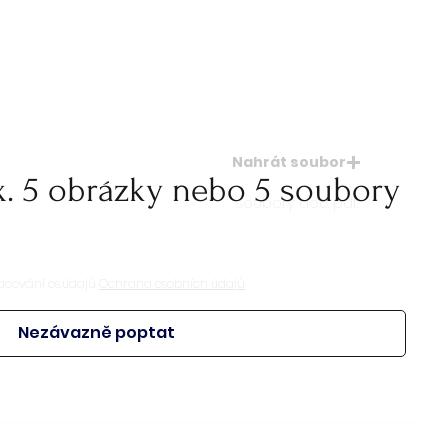
Nahrát soubor
x. 5 obrázky nebo 5 soubory
soubory: doc. pdf.
acování os.údajů
Ochrana osobních údajů
Nezávazně poptat