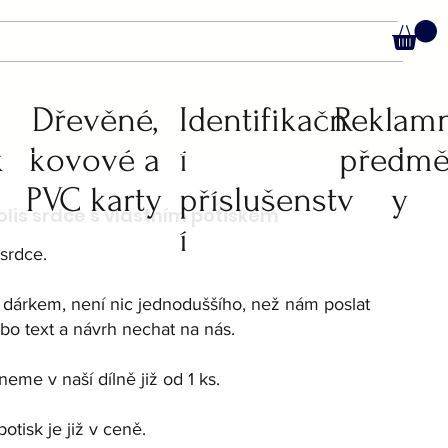
C
Dřevěné,
Identifikačn
Reklam
k
kovové a
í
předmě
PVC karty
příslušenstv
y
í
 srdce.
ím dárkem, není nic jednoduššího, než nám poslat
nebo text a návrh nechat na nás.
eme v naší dílně již od 1 ks.
tisk je již v ceně.