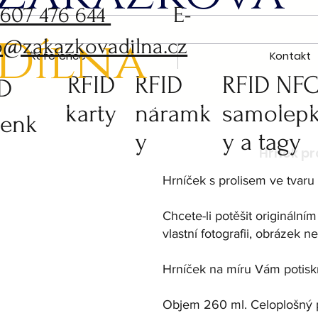
 607 476 644
E-
Dílna
o@zakazkovadilna.cz
Reference
Kontakt
RFID
RFID
RFID NF
ID
karty
náramk
samolep
čenk
y
y a tagy
Hrníček s prolisem ve tvaru
Chcete-li potěšit origináln
vlastní fotografii, obrázek 
Hrníček na míru Vám potiskn
Objem 260 ml. Celoplošný po