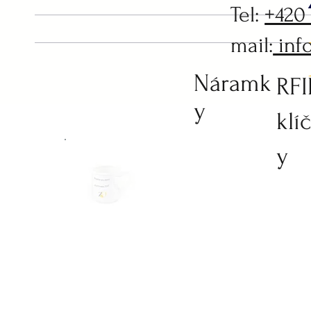
Tel:
+420
mail:
inf
Náramk
RF
y
klí
y