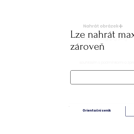
Nahrát obrázek
Lze nahrát ma
soubory: jpeg, jpg, png
zároveň
souhlasím s podmínkami o zpr
Orientační ceník