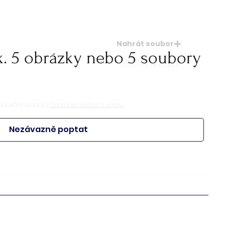
Nahrát soubor
x. 5 obrázky nebo 5 soubory
soubory: doc. pdf.
acování os.údajů
Ochrana osobních údajů
Nezávazně poptat