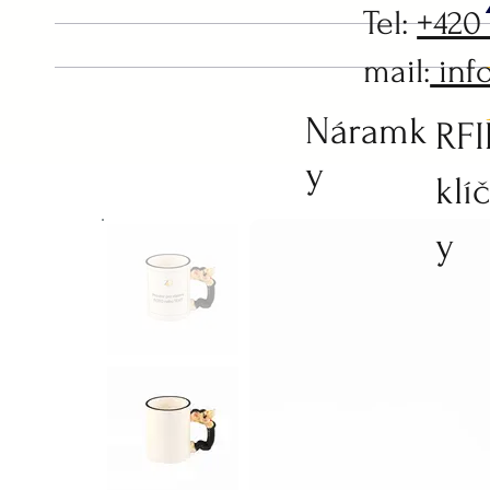
Tel:
+420
mail:
inf
Náramk
RF
y
klí
y