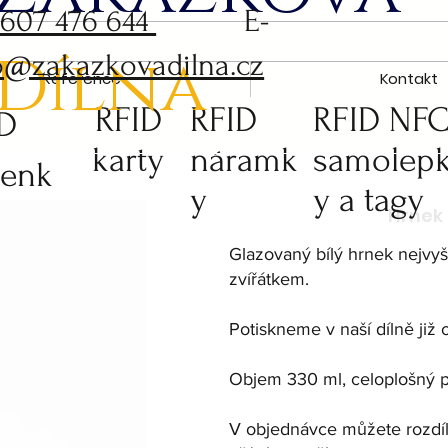
 607 476 644
E-
Dílna
o@zakazkovadilna.cz
Reference
Kontakt
RFID
RFID
RFID NF
ID
karty
náramk
samolep
čenk
y
y a tagy
Glazovaný bílý hrnek nejvyšš
zvířátkem.
Potiskneme v naší dílně již o
Objem 330 ml, celoplošný p
V objednávce můžete rozdíln