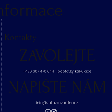
nformace
Kontakty
ZAVOLEJTE
+420 607 476 644 - poptávky, kalkulace
NAPIŠTE NÁM
info@zakazkovadilna.cz