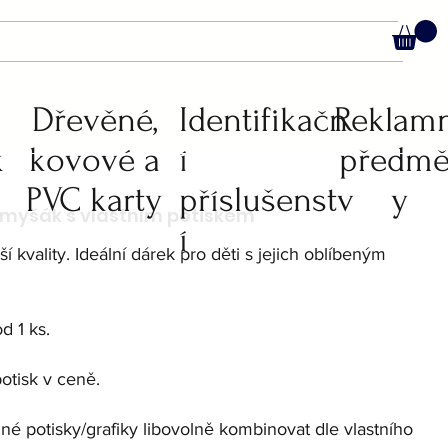
C
Dřevěné,
Identifikačn
Reklam
k
kovové a
í
předmě
PVC karty
příslušenstv
y
í
í kvality. Ideální dárek pro děti s jejich oblíbeným
d 1 ks.
otisk v ceně.
é potisky/grafiky libovolně kombinovat dle vlastního