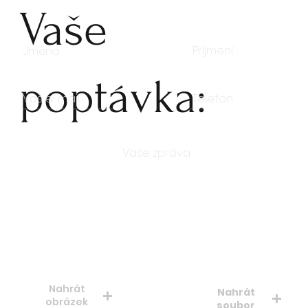
Vaše
poptávka:
Počet kusů
Nahrát
Nahrát
obrázek
soubor