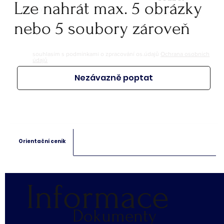
Lze nahrát max. 5 obrázky
soubory: jpeg, jpg, png
soubory: doc. pdf.
nebo 5 soubory zároveň
souhlasím s podmínkami o zpracování os.údajů
Ochrana osobních
údajů
Nezávazně poptat
Orientační ceník
Informace
Dokumenty