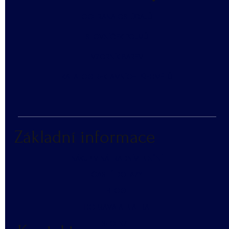
​OCHRANA OS. ÚDAJŮ
SLOVNÍČEK POJMŮ
​VZORNÍK BAREV
KATALOG REKLAMNÍCH PŘEDMĚTŮ
Základní informace
NÁKUP V NÁHRADNÍM PLNĚNÍ
ČASTÉ DOTAZY
BLOG
DOPRAVA A PLATBA
RECENZE