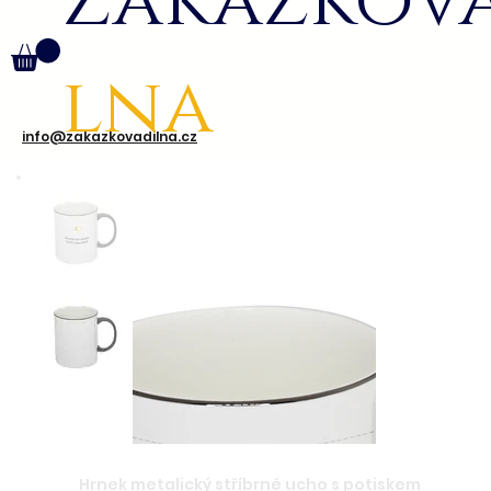
Zakázkov
lna
info@zakazkovadilna.cz