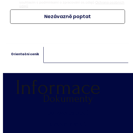
souhlasím s podmínkami o zpracování os.údajů
Ochrana osobních
údajů
Nezávazně poptat
Orientační ceník
Informace
Dokumenty
​OCHRANA OS. ÚDAJŮ
SLOVNÍČEK POJMŮ