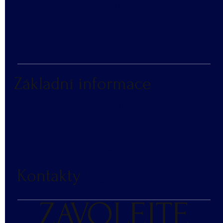
​VZORNÍK BAREV
KATALOG REKLAMNÍCH PŘEDMĚTŮ
Základní informace
NÁKUP V NÁHRADNÍM PLNĚNÍ
ČASTÉ DOTAZY
BLOG
DOPRAVA A PLATBA
RECENZE
Kontakty
KONTAKT
ZAVOLEJTE