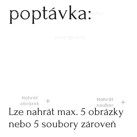
poptávka:
Počet kusů
Nahrát
Nahrát
obrázek
soubor
Lze nahrát max. 5 obrázky
soubory: jpeg, jpg, png
soubory: doc. pdf.
nebo 5 soubory zároveň