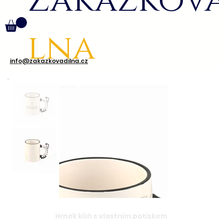
Zakázkov
lna
info@zakazkovadilna.cz