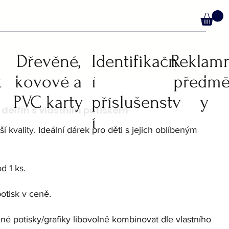
C
Dřevěné,
Identifikačn
Reklam
k
kovové a
í
předmě
PVC karty
příslušenstv
y
í
í kvality. Ideální dárek pro děti s jejich oblíbeným
d 1 ks.
otisk v ceně.
é potisky/grafiky libovolně kombinovat dle vlastního