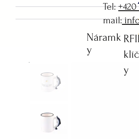
Tel:
+420
mail:
inf
Náramk
RF
y
klí
y