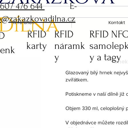
 607 476 644
E-
Dílna
o@zakazkovadilna.cz
Reference
Kontakt
RFID
RFID
RFID NF
ID
karty
náramk
samolep
čenk
y
y a tagy
Glazovaný bílý hrnek nejvyšš
zvířátkem.
Potiskneme v naší dílně již o
Objem 330 ml, celoplošný p
V objednávce můžete rozdíln