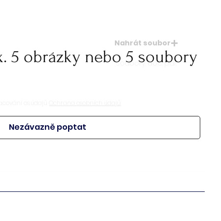
Nahrát soubor
x. 5 obrázky nebo 5 soubory
soubory: doc. pdf.
acování os.údajů
Ochrana osobních údajů
Nezávazně poptat