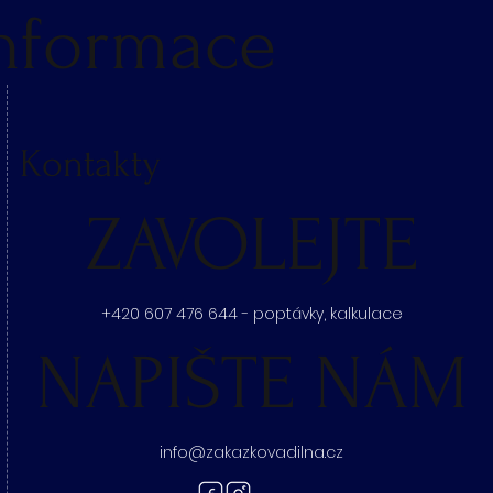
nformace
Kontakty
ZAVOLEJTE
+420 607 476 644 - poptávky, kalkulace
NAPIŠTE NÁM
info@zakazkovadilna.cz