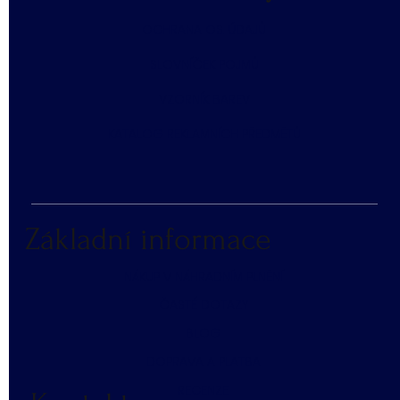
​OCHRANA OS. ÚDAJŮ
SLOVNÍČEK POJMŮ
​VZORNÍK BAREV
KATALOG REKLAMNÍCH PŘEDMĚTŮ
Základní informace
NÁKUP V NÁHRADNÍM PLNĚNÍ
ČASTÉ DOTAZY
BLOG
DOPRAVA A PLATBA
RECENZE