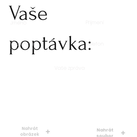
Vaše
poptávka:
Počet kusů
Nahrát
Nahrát
obrázek
soubor