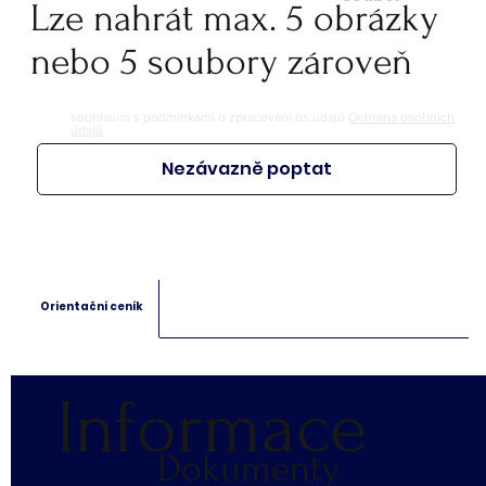
Lze nahrát max. 5 obrázky
soubory: jpeg, jpg, png
soubory: doc. pdf.
nebo 5 soubory zároveň
souhlasím s podmínkami o zpracování os.údajů
Ochrana osobních
údajů
Nezávazně poptat
Orientační ceník
Informace
Dokumenty