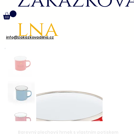
Zakázkov
lna
info@zakazkovadilna.cz