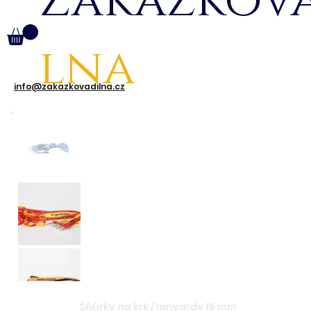
Zakázkov
lna
info@zakazkovadilna.cz