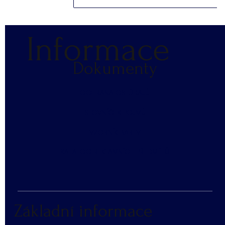
Informace
Dokumenty
​OCHRANA OS. ÚDAJŮ
SLOVNÍČEK POJMŮ
​VZORNÍK BAREV
KATALOG REKLAMNÍCH PŘEDMĚTŮ
Základní informace