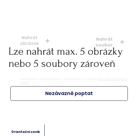
Počet kusů
Nahrát
Nahrát
obrázek
soubor
Lze nahrát max. 5 obrázky
soubory: jpeg, jpg, png
soubory: doc. pdf.
nebo 5 soubory zároveň
souhlasím s podmínkami o zpracování os.údajů
Ochrana osobních
údajů
Nezávazně poptat
Orientační ceník