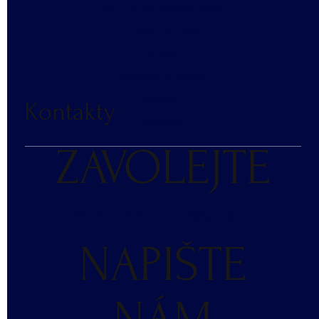
NÁKUP V NÁHRADNÍM PLNĚNÍ
ČASTÉ DOTAZY
BLOG
DOPRAVA A PLATBA
RECENZE
Kontakty
KONTAKT
ZAVOLEJTE
+420 607 476 644 - poptávky, kalkulace
NAPIŠTE