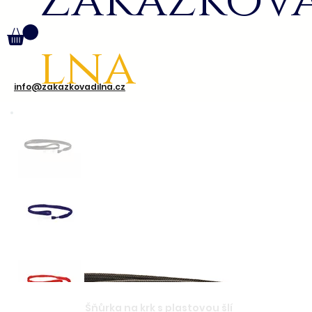
Zakázkov
lna
info@zakazkovadilna.cz