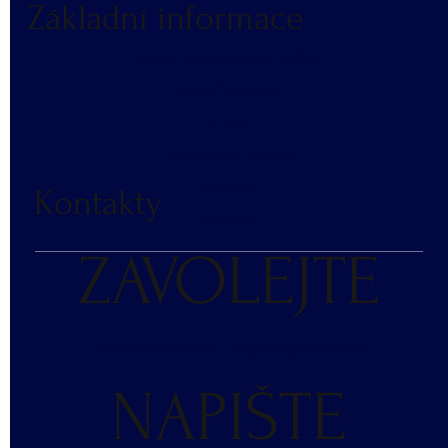
Základní informace
NÁKUP V NÁHRADNÍM PLNĚNÍ
ČASTÉ DOTAZY
BLOG
DOPRAVA A PLATBA
RECENZE
Kontakty
KONTAKT
ZAVOLEJTE
+420 607 476 644 - poptávky, kalkulace
NAPIŠTE