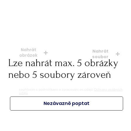
Počet kusů
Nahrát
Nahrát
obrázek
soubor
Lze nahrát max. 5 obrázky
soubory: jpeg, jpg, png
soubory: doc. pdf.
nebo 5 soubory zároveň
souhlasím s podmínkami o zpracování os.údajů
Ochrana osobních
údajů
Nezávazně poptat