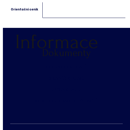
Orientační ceník
Informace
Dokumenty
​OCHRANA OS. ÚDAJŮ
SLOVNÍČEK POJMŮ
​VZORNÍK BAREV
KATALOG REKLAMNÍCH PŘEDMĚTŮ