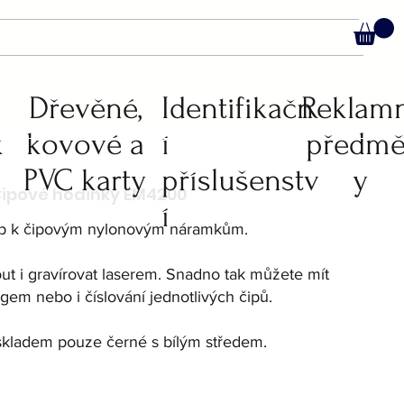
C
Dřevěné,
Identifikačn
Reklam
k
kovové a
í
předmě
PVC karty
příslušenstv
y
í
ip k čipovým nylonovým náramkům.
ut i gravírovat laserem. Snadno tak můžete mít
gem nebo i číslování jednotlivých čipů.
skladem pouze černé s bílým středem.