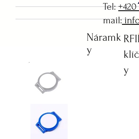
Tel:
+420
mail:
inf
Náramk
RF
y
klí
y