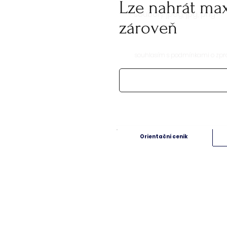
Lze nahrát ma
soubory: jpeg, jpg, png
zároveň
souhlasím s podmínkami o zpr
Orientační ceník