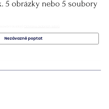
x. 5 obrázky nebo 5 soubory
soubory: doc. pdf.
acování os.údajů
Ochrana osobních údajů
Nezávazně poptat