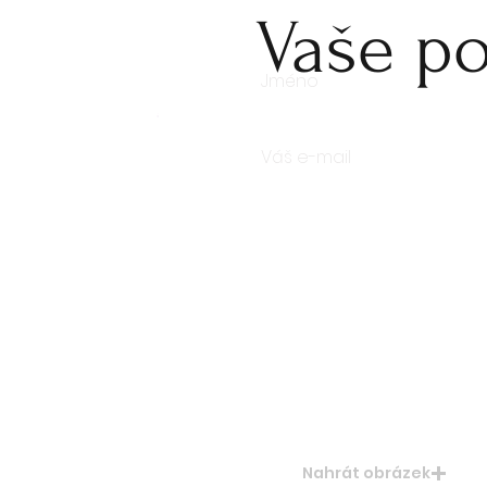
Vaše po
Počet kusů
Nahrát obrázek