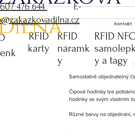
 607 476 644
E-
Dílna
o@zakazkovadilna.cz
Reference
Kontakt
RFID
RFID
RFID NF
ID
karty
náramk
samolep
čenk
y
y a tagy
Samostatně objednatelný č
Čipové hodinky lze potiskno
hodinky se svým vlastním lo
Různé barvy na objednání, 