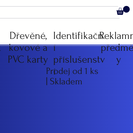
C
Dřevěné,
Identifikačn
Reklam
k
kovové a
í
předmě
PVC karty
příslušenstv
y
í
Prodej od 1 ks
| Skladem