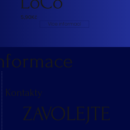
LoCo
5,90Kč
Více informací
nformace
Kontakty
ZAVOLEJTE