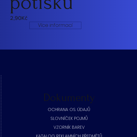
potisku
2,90Kč
Více informací
Dokumenty
​OCHRANA OS. ÚDAJŮ
SLOVNÍČEK POJMŮ
​VZORNÍK BAREV
KATALOG REKLAMNÍCH PŘEDMĚTŮ