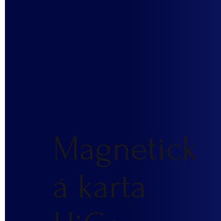
Magnetick
á karta