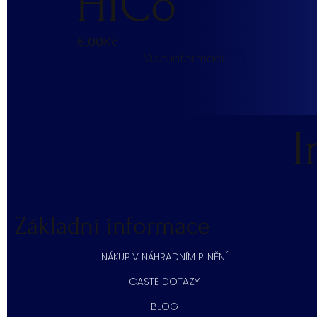
HiCo
6,00Kč
Více informací
I
Základní informace
NÁKUP V NÁHRADNÍM PLNĚNÍ
ČASTÉ DOTAZY
BLOG