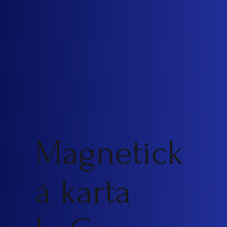
Magnetick
á karta