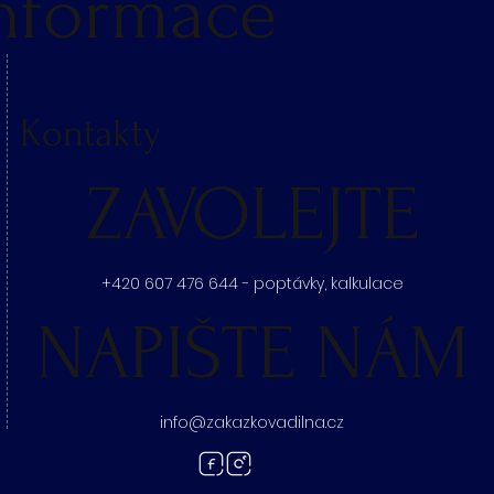
nformace
Kontakty
ZAVOLEJTE
+420 607 476 644 - poptávky, kalkulace
NAPIŠTE NÁM
info@zakazkovadilna.cz