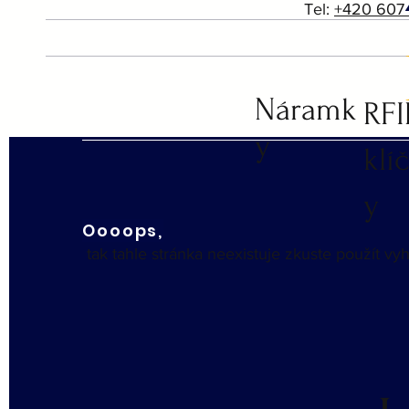
Tel:
+420 607
Náramk
RF
y
klí
y
Oooops,
tak tahle stránka neexistuje zkuste použít v