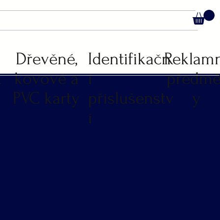
C
Dřevěné,
Identifikačn
Reklam
k
kovové a
í
předmě
PVC karty
příslušenstv
y
í