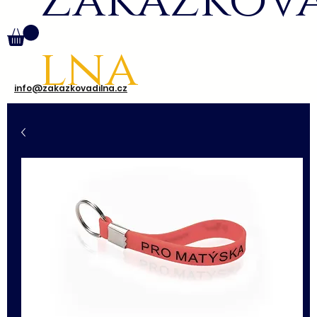
Zakázkov
lna
info@zakazkovadilna.cz