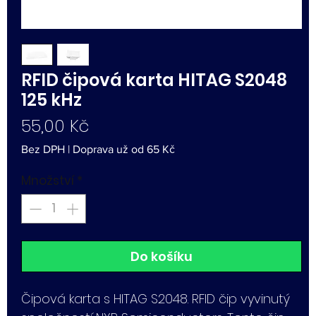
RFID čipová karta HITAG S2048
125 kHz
Cena
55,00 Kč
Bez DPH
|
Doprava už od 65 Kč
Množství
*
Do košíku
Čipová karta s HITAG S2048. RFID čip vyvinutý