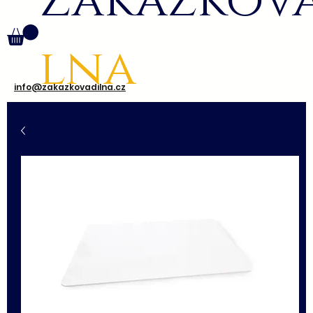
Zakázkov
lna
info@zakazkovadilna.cz