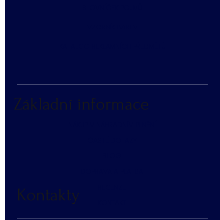
SLOVNÍČEK POJMŮ
​VZORNÍK BAREV
KATALOG REKLAMNÍCH PŘEDMĚTŮ
Základní informace
NÁKUP V NÁHRADNÍM PLNĚNÍ
ČASTÉ DOTAZY
BLOG
DOPRAVA A PLATBA
RECENZE
Kontakty
KONTAKT