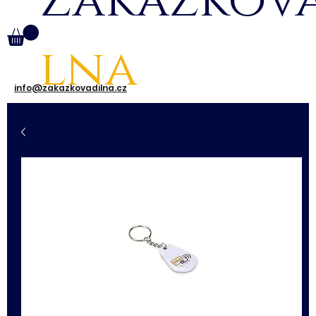
Zakázkov
lna
info@zakazkovadilna.cz