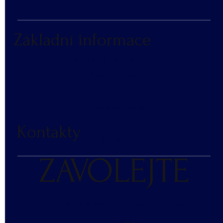
Základní informace
NÁKUP V NÁHRADNÍM PLNĚNÍ
ČASTÉ DOTAZY
BLOG
DOPRAVA A PLATBA
RECENZE
Kontakty
KONTAKT
ZAVOLEJTE
+420 607 476 644 - poptávky, kalkulace