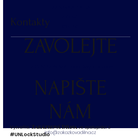
DOPRAVA A PLATBA
RECENZE
Kontakty
KONTAKT
ZAVOLEJTE
+420 607 476 644 - poptávky, kalkulace
NAPIŠTE
NÁM
Zakázková Dílna
Vytvořila:
ve spolupráci s
info@zakazkovadilna.cz
#UNLockStudio