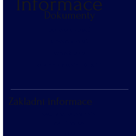
Informace
Dokumenty
​OCHRANA OS. ÚDAJŮ
SLOVNÍČEK POJMŮ
​VZORNÍK BAREV
KATALOG REKLAMNÍCH PŘEDMĚTŮ
Základní informace
NÁKUP V NÁHRADNÍM PLNĚNÍ
ČASTÉ DOTAZY
BLOG