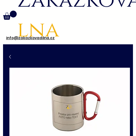
Zakázkov
lna
info@zakazkovadilna.cz