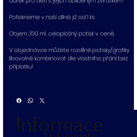
dárek pro děti s jejich oblíbeným zvířátkem.
Potiskneme v naší dílně již od 1 ks.
Objem 330 ml, celoplošný potisk v ceně.
V objednávce můžete rozdílné potisky/grafiky
libovolně kombinovat dle vlastního přání bez
příplatku!
Informace
Dokumenty