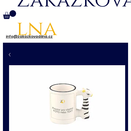
Zakázkov
lna
info@zakazkovadilna.cz