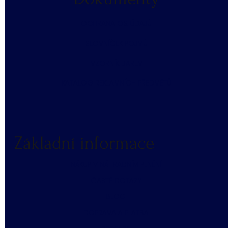
​OCHRANA OS. ÚDAJŮ
SLOVNÍČEK POJMŮ
​VZORNÍK BAREV
KATALOG REKLAMNÍCH PŘEDMĚTŮ
Základní informace
NÁKUP V NÁHRADNÍM PLNĚNÍ
ČASTÉ DOTAZY
BLOG
DOPRAVA A PLATBA