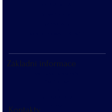
​OCHRANA OS. ÚDAJŮ
SLOVNÍČEK POJMŮ
​VZORNÍK BAREV
KATALOG REKLAMNÍCH PŘEDMĚTŮ
Základní informace
NÁKUP V NÁHRADNÍM PLNĚNÍ
ČASTÉ DOTAZY
BLOG
DOPRAVA A PLATBA
RECENZE
Kontakty