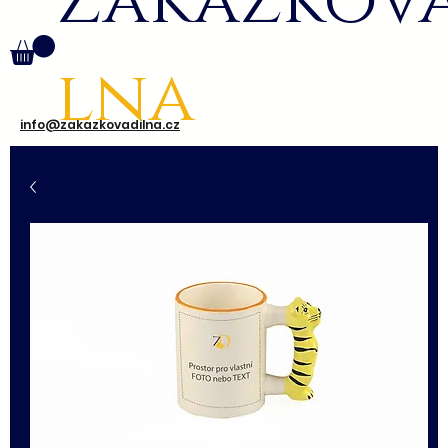
Zakázkov
lna
info@zakazkovadilna.cz