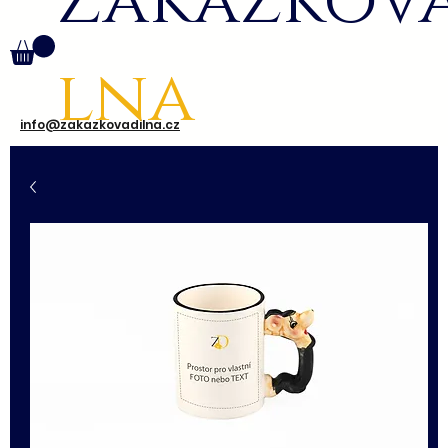
Zakázkov
lna
info@zakazkovadilna.cz