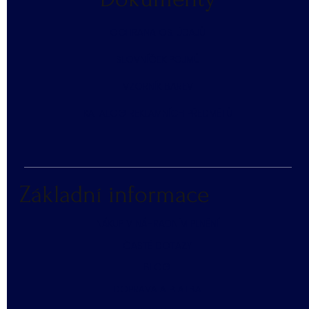
​OCHRANA OS. ÚDAJŮ
SLOVNÍČEK POJMŮ
​VZORNÍK BAREV
KATALOG REKLAMNÍCH PŘEDMĚTŮ
Základní informace
NÁKUP V NÁHRADNÍM PLNĚNÍ
ČASTÉ DOTAZY
BLOG
DOPRAVA A PLATBA