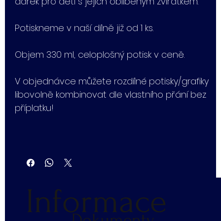
dárek pro děti s jejich oblíbeným zvířátkem.
Potiskneme v naší dílně již od 1 ks.
Objem 330 ml, celoplošný potisk v ceně.
V objednávce můžete rozdílné potisky/grafiky
libovolně kombinovat dle vlastního přání bez
příplatku!
Informace
Dokumenty