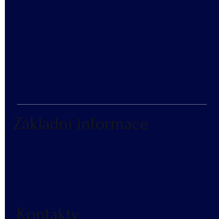
​OCHRANA OS. ÚDAJŮ
SLOVNÍČEK POJMŮ
​VZORNÍK BAREV
KATALOG REKLAMNÍCH PŘEDMĚTŮ
Základní informace
NÁKUP V NÁHRADNÍM PLNĚNÍ
ČASTÉ DOTAZY
BLOG
DOPRAVA A PLATBA
RECENZE
Kontakty