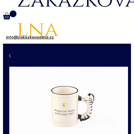
Zakázkov
lna
info@zakazkovadilna.cz