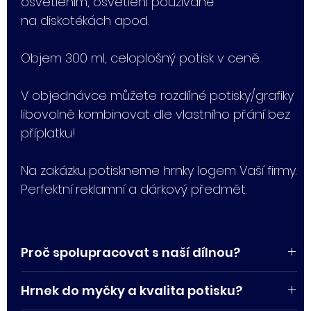
osvětlením, osvětlení používané
na diskotékách apod.
Objem 300 ml, celoplošný potisk v ceně.
V objednávce můžete rozdílné potisky/grafiky
libovolně kombinovat dle vlastního přání bez
příplatku!
Na zakázku potiskneme hrnky logem Vaší firmy.
Perfektní reklamní a dárkový předmět.
Proč spolupracovat s naší dílnou?
Hrnky tiskneme sami v naší dílně, máme tak
Hrnek do myčky a kvalita potisku?
přehled nad celým procesem.