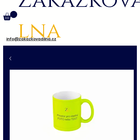
Zakázkov
lna
info@zakazkovadilna.cz