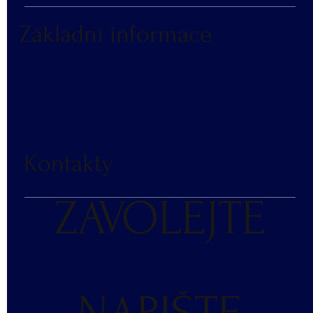
Základní informace
NÁKUP V NÁHRADNÍM PLNĚNÍ
ČASTÉ DOTAZY
BLOG
DOPRAVA A PLATBA
RECENZE
Kontakty
KONTAKT
ZAVOLEJTE
+420 607 476 644 - poptávky, kalkulace