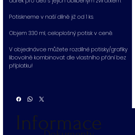
dárek pro děti s jejich oblíbeným zvířátkem.
Potiskneme v naší dílně již od 1 ks.
Objem 330 ml, celoplošný potisk v ceně.
V objednávce můžete rozdílné potisky/grafiky
libovolně kombinovat dle vlastního přání bez
příplatku!
Informace
Dokumenty