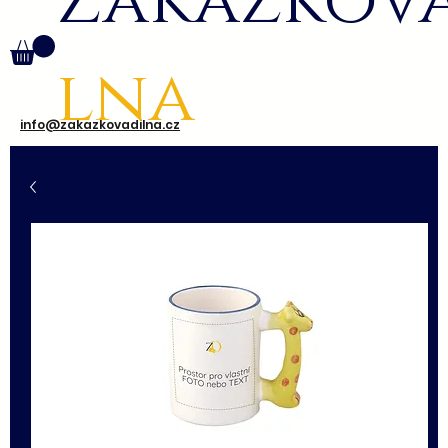
Zakázkov
lna
info@zakazkovadilna.cz