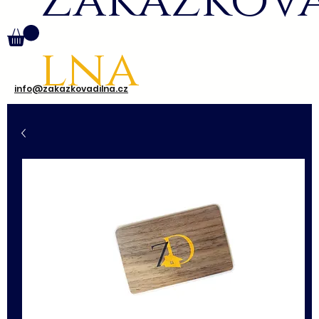
Zakázkov
lna
info@zakazkovadilna.cz